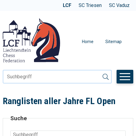
Navigieren in der LCF
SCHNELLNAVIGATION
WEBSITE WECHSELN
LCF
SC Triesen
SC Vaduz
METANAVIGAT
Home
Sitemap
Suchbegriff
Suche starten
Ranglisten aller Jahre FL Open
Suche