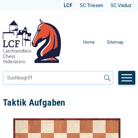
Navigieren in der LCF
SCHNELLNAVIGATION
WEBSITE WECHSELN
LCF
SC Triesen
SC Vaduz
METANAVIGAT
Home
Sitemap
Suchbegriff
Suche starten
Taktik Aufgaben