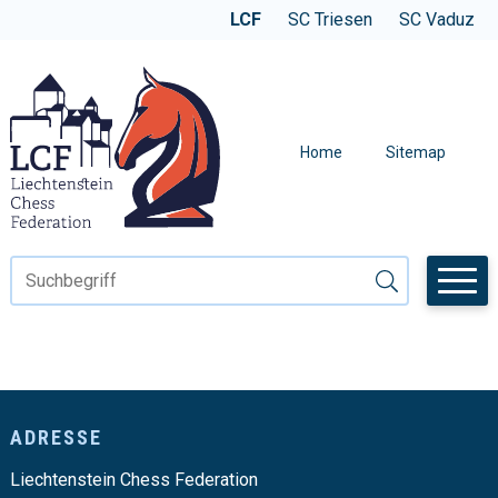
Navigieren in der LCF
SCHNELLNAVIGATION
WEBSITE WECHSELN
LCF
SC Triesen
SC Vaduz
METANAVIGAT
Home
Sitemap
Suchbegriff
Suche starten
Footer
ADRESSE
Liechtenstein Chess Federation