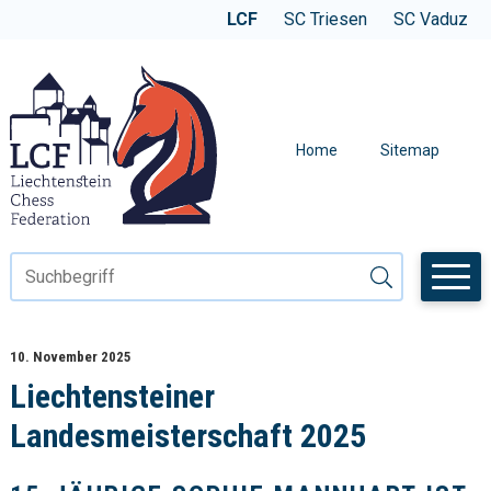
Navigieren in der LCF
SCHNELLNAVIGATION
WEBSITE WECHSELN
LCF
SC Triesen
SC Vaduz
METANAVIGAT
Home
Sitemap
Suchbegriff
Suche starten
10. November 2025
Liechtensteiner
Landesmeisterschaft 2025